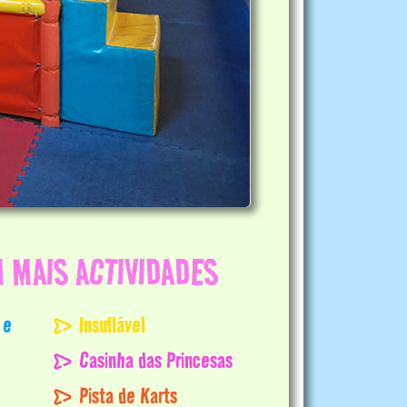
 MAIS ACTIVIDADES
 e
Insuflável
Casinha das Princesas
Pista de Karts