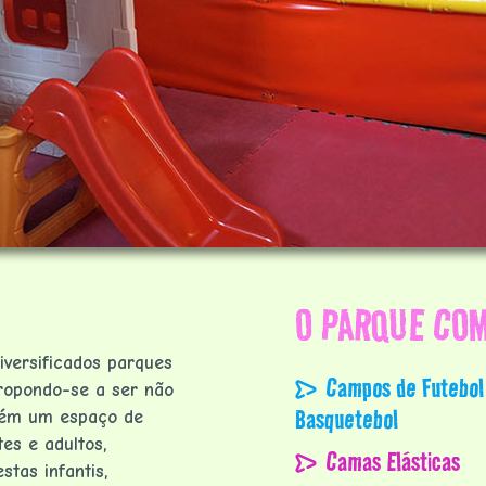
O PARQUE COM
iversificados parques
Campos de Futebol
ropondo-se a ser não
Basquetebol
bém um espaço de
es e adultos,
Camas Elásticas
stas infantis,